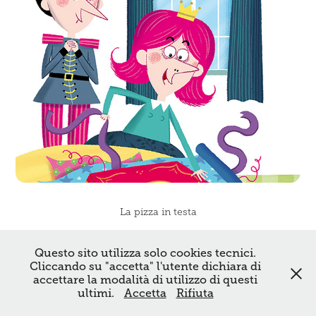
La pizza in testa
↑
Back to Top
Questo sito utilizza solo cookies tecnici.
All images in this website are protected by copyright.
Cliccando su "accetta" l'utente dichiara di
Don’t use without my permission. © Raffaella Bolaffio –
accettare la modalità di utilizzo di questi
ultimi.
Accetta
Rifiuta
All right reserved